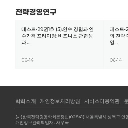
전략경영연구
테스트-29권1호 (3).인수 경험과 인
테스트-2
수가격 프리미엄: 비즈니스 관련성
의 전략
과 …
영…
06-14
06-14
학회소개
개인정보처리방침
서비스이용약관
(사)한국전략경영학회
문정빈
(02841) 서울특별시 성북구 안암
개인정보관리책임자 : 사무국