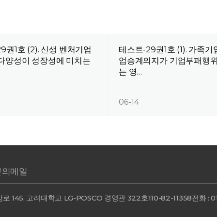
9권1호 (2). 신생 벤처기업
테스트-29권1호 (1). 가족
 다양성이 성장성에 미치는
업승계의지가 기업부패행위
는 영…
06-14
문의메일
로 145, 고려대학교 LG-POSCO 경영관 322호
110-82-11358
전화 : 0