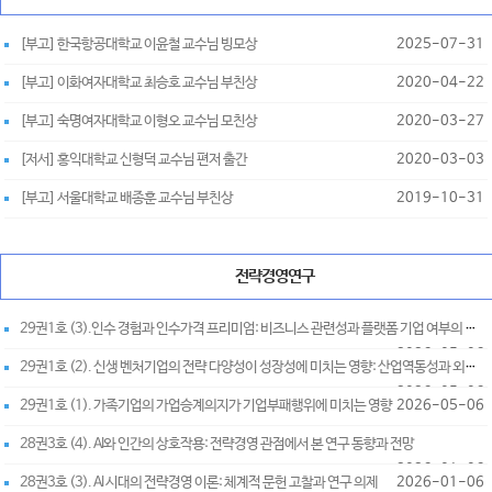
[부고] 한국항공대학교 이윤철 교수님 빙모상
2025-07-31
[부고] 이화여자대학교 최승호 교수님 부친상
2020-04-22
[부고] 숙명여자대학교 이형오 교수님 모친상
2020-03-27
[저서] 홍익대학교 신형덕 교수님 편저 출간
2020-03-03
[부고] 서울대학교 배종훈 교수님 부친상
2019-10-31
전략경영연구
29권1호 (3).인수 경험과 인수가격 프리미엄: 비즈니스 관련성과 플랫폼 기업 여부의 조절효과
2026-05-06
29권1호 (2). 신생 벤처기업의 전략 다양성이 성장성에 미치는 영향: 산업역동성과 외부자금조달의 조절 효과
2026-05-06
29권1호 (1). 가족기업의 가업승계의지가 기업부패행위에 미치는 영향
2026-05-06
28권3호 (4). AI와 인간의 상호작용: 전략경영 관점에서 본 연구 동향과 전망
2026-01-06
28권3호 (3). AI 시대의 전략경영 이론: 체계적 문헌 고찰과 연구 의제
2026-01-06