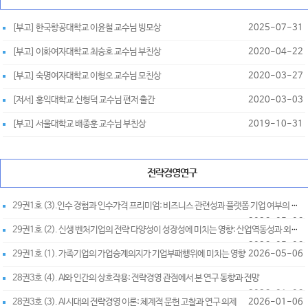
[부고] 한국항공대학교 이윤철 교수님 빙모상
2025-07-31
[부고] 이화여자대학교 최승호 교수님 부친상
2020-04-22
[부고] 숙명여자대학교 이형오 교수님 모친상
2020-03-27
[저서] 홍익대학교 신형덕 교수님 편저 출간
2020-03-03
[부고] 서울대학교 배종훈 교수님 부친상
2019-10-31
전략경영연구
29권1호 (3).인수 경험과 인수가격 프리미엄: 비즈니스 관련성과 플랫폼 기업 여부의 조절효과
2026-05-06
29권1호 (2). 신생 벤처기업의 전략 다양성이 성장성에 미치는 영향: 산업역동성과 외부자금조달의 조절 효과
2026-05-06
29권1호 (1). 가족기업의 가업승계의지가 기업부패행위에 미치는 영향
2026-05-06
28권3호 (4). AI와 인간의 상호작용: 전략경영 관점에서 본 연구 동향과 전망
2026-01-06
28권3호 (3). AI 시대의 전략경영 이론: 체계적 문헌 고찰과 연구 의제
2026-01-06