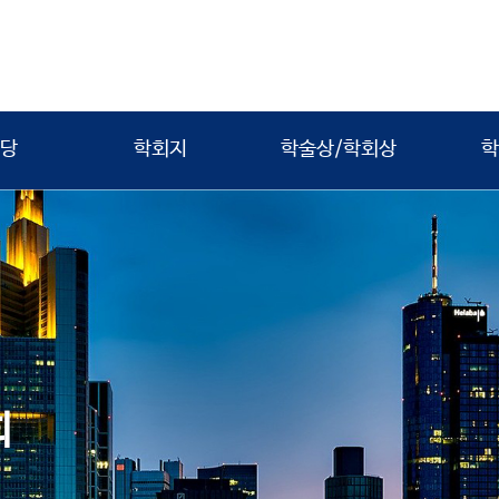
당
학회지
학술상/학회상
학
회