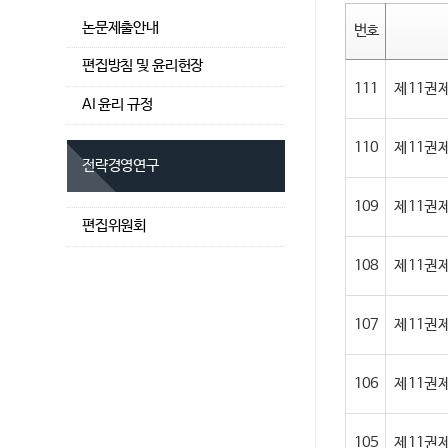
논문제출안내
번호
편집방침 및 윤리헌장
111
제 11권 제2
AI 윤리 규정
110
제 11권 
전략경영연구
109
제 11권 
편집위원회
108
제 11권 
107
제 11권 
106
제 11권
105
제 11권