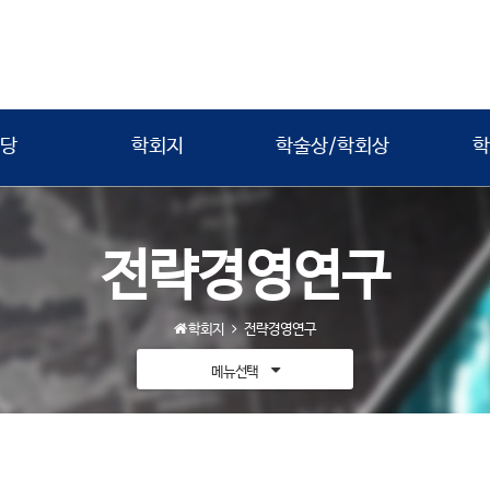
당
학회지
학술상/학회상
학
전략경영연구
학회지
전략경영연구
메뉴선택