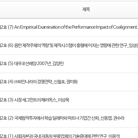
제목
호 (7) An Empirical Examination of the Performance Impact of Coalignment
제2호 (6) 음반 제작주체의 역량 및 제작시스템이 흥행에 미치는 영향에 관한 연구_임성
제2호 (5) 대우조선해양 2007년_김양민
제2호 (4) ㈜와인나라의 경쟁전략_신철호, 정미화
제2호 (3) 시장 세그먼트의 패러독스_이상묵
 제2호 (2) 국제합작투자에서 학습 딜레마와 파트너 기업간 신뢰_신동엽, 권수라
 제2호 (1) 사회자본과 국내 자동차 부품업체의 기술증대에 관한 연구_이응석