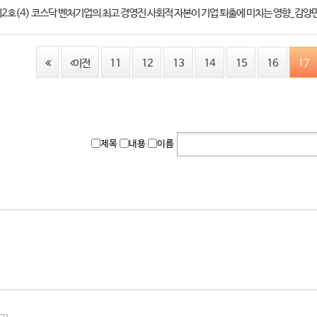
 제2호(4) 코스닥 벤처기업의 최고 경영진 사회적 자본이 기업 퇴출에 미치는 영향_김양
이전
11
12
13
14
15
16
17
제목
내용
이름