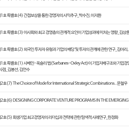
 제1호 특별호(4) 간접보상을 통한 경영자의 사익추구_박수진, 이지환
 제1호 특별호(3) 이사회와 최고 경영층의 관계적 요인이 기업성과에 미치는 영향_김상훈
제1호 특별호(2) 외국인 투자자 유형과 기업의 배당 및 투자의 관계에 관한 연구_김아리,
제1호 특별호(1) 사베인-옥슬리 법(Sarbanes-Oxley Act)이 기업지배구조와 기
사점_김봉선, 김언수
호(7) The Choice of Mode for International Strategic Combinations...문철우
제2호(6) DESIGNING CORPORATE VENTURE PROGRAMS IN THE EMERGIN
 제2호(5) 회생기업 최고경영자의 리더십과 전략에 관한 탐색적 사례연구_한정화