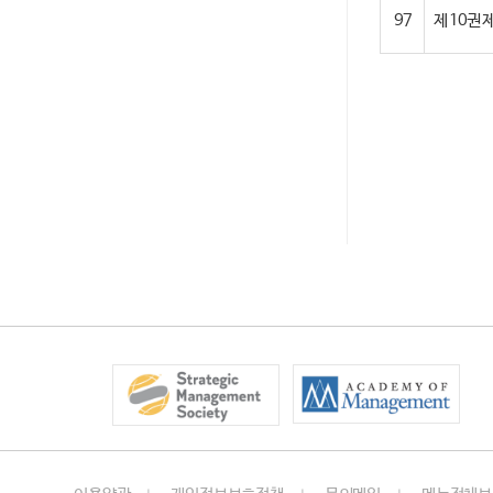
97
제 10권