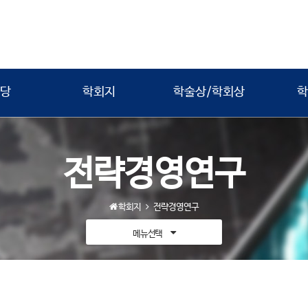
당
학회지
학술상/학회상
학
전략경영연구
학회지
전략경영연구
메뉴선택