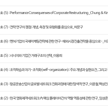
 호 (5) : Performance Consequenses of Corporate Restructuring _Chung & Ki
 2 호 (7) : 전략 연구의 쟁점: 개념, 측정 및 유형화를 중심으로_허문구
제 2 호 (6) : 벤처기업의 국제마케팅전략에 관한 연구-해외시장진출전략을 중심으로-_
 2 호 (5) : 시너지와 기업간 거래구조의 선택_이웅희
 2 호 (4) : 조직학습과 자기-조직화(self-organization): 주요 개념과 실현요건, 그
 2 호 (3) : 항공운송산업의 글로벌 네트워크 진화과정에 대한 탐색적 연구_이윤철,백성진
 2 호 (2) : 한국 영화제작네트워크 內 핵심 플레이어간의 역할 역동성에 관한 연구_임성