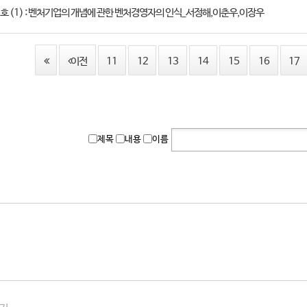
 2 호 (1) : 벤처기업의 개념에 관한 벤처경영자의 인식_서정해,이춘우,이장우
이전
11
12
13
14
15
16
17
제목
내용
이름