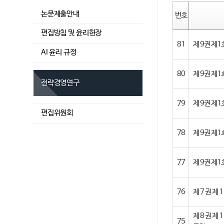
논문제출안내
번호
편집방침 및 윤리헌장
81
제 9권 제
AI 윤리 규정
80
제 9권 제
전략경영연구
79
제 9권 제1
편집위원회
78
제 9권 제1
77
제 9권 제1호(
76
제 7 권 제
제 8 권 
75