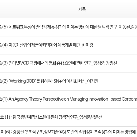
제목
1호(5) 네트워크 특성이 전략적 제휴 성과에 미치는 영향에 대한 탐색적 연구_이동현,김
1호(4) 자동차산업의 제품아키텍처와 제품개발 패턴_한미경
호(3) 인터넷 VOD 극장에서의 영화 흥행 요인에 관한 연구_임성준, 강정헌
호(2) ‘Working BOD’를 향하여 : SK㈜의 이사회 혁신_이지환
1) An Agency Theory Perspective on Managing Innovation-based Corpor
 1 호 (1) : 한국 음반제작시스템에 관한 탐색적 연구_임성준,백운선
제 1 호 (6) : 경쟁전략,조직구조,정보기술 활용도 간의 적합성이 조직성과에 미치는 영향