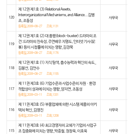
제 12권 제1호 (3) Relational Assets,
20
Interorganizational Mechanisms, and Alliance....김병
120
사무국
조, 조동성
08
등록일,2009-08-27
조회,1131
제 12권 제1호 (2) 대 흥행(block-buster) 드라마의 조
20
건: 드라마의 친숙성, 주연배우 지명도, 인터넷 기사(記
119
사무국
事) 등이 시청률에 미치는 영향_김경묵
08
등록일,2009-08-27
조회,1176
제 12권 제1호 (1) 지식 탐색, 흡수능력과 혁신의 속도_
20
118
김봉선, 김언수
사무국
08
등록일,2009-08-27
조회,1155
제 11권 제3호 (6) 기업수준과 사업수준의 자원ㆍ환경
20
117
적합성이 성과에 미치는 영향_양지연, 조동성
사무국
03
등록일,2009-03-11
조회,1331
제 11권 제3호 (5) 부품업체에 의한 시스템 제품의 아키
20
116
텍처 혁신_김영진
사무국
03
등록일,2009-03-11
조회,1208
제 11권 제3호 (4) 최고경영자의 교체가 기업의 사업구
20
115
조 집중화에 미치는 영향_박종철, 정창욱, 이호욱
사무국