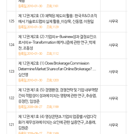
재용
01
등록일,2010-01-30
조회,1161
제 12권 제2호 (3) 채택된 제도의 활용 : 한국 R&D 조직
20
125
에서 기술로드맵의 실제 활용_이상묵, 신동엽, 이원일
사무국
01
등록일,2010-01-30
조회,1129
제 12권 제2호 (2) 기업의 e-Business성과 결정요인으
20
로서의 e-Transformation 메커니즘에 관한 연구_박재
124
사무국
찬, 조동성
01
등록일,2010-01-30
조회,1112
제 12권 제2호 (1) Does Brokerage Commission
20
Determine Market Share of an Online Brokerage?....
123
사무국
심선영
01
등록일,2010-01-30
조회,1203
제 12권 제1호 (5) 경영환경, 경쟁전략 및 기업 내부역량
20
간의 적합성이 성과에 미치는 영향에 관한 연구_추승엽,
122
사무국
유정민, 임성준
08
등록일,2009-08-27
조회,1199
제 12권 제1호 (4) 영상콘텐츠 기업의 업종별 사업다각
20
화가 재무성과에 미치는 요인에 관한 실증연구_조용래,
121
사무국
김원준
08
등록일,2009-08-27
조회,1169