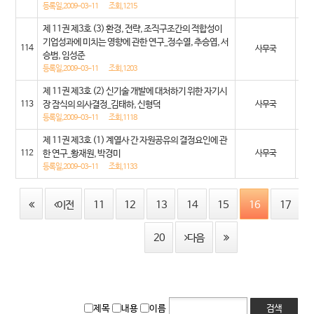
03
등록일,2009-03-11
조회,1215
제 11권 제3호 (3) 환경, 전략, 조직구조간의 적합성이
20
기업성과에 미치는 영향에 관한 연구_정수열, 추승엽, 서
114
사무국
승범, 임성준
03
등록일,2009-03-11
조회,1203
제 11권 제3호 (2) 신기술 개발에 대처하기 위한 자기시
20
113
장 잠식의 의사결정_김태하, 신형덕
사무국
03
등록일,2009-03-11
조회,1118
제 11권 제3호 (1) 계열사 간 자원공유의 결정요인에 관
20
112
한 연구_황재원, 박경미
사무국
03
등록일,2009-03-11
조회,1133
이전
11
12
13
14
15
16
17
20
다음
제목
내용
이름
검색