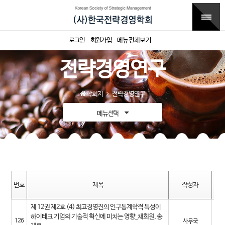
로그인
회원가입
메뉴전체보기
전략경영연구
학회지
전략경영연구
메뉴선택
번호
제목
작성자
작
제 12권 제2호 (4) 최고경영진의 인구통계학적 특성이
20
하이테크 기업의 기술적 혁신에 미치는 영향_채희원, 송
126
사무국