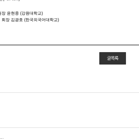
원장
윤현중
(강
원
대학교
)
 회장 김광호
(
한국외국어대학교
)
글목록