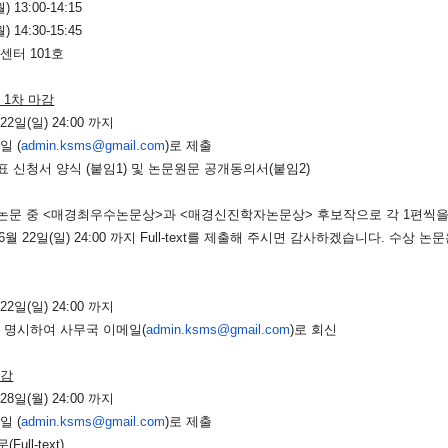
) 13:00-14:15
) 14:30-15:45
센터 101호
 1차 마감
월
2
2
일(일) 24:00 까지
일 (
admin.ksms@gmail.com
)로 제출
표 신청서 양식
(붙임1)
및 논문원문 공개동의서(
붙임2
)
정 논문 중 <매경최우수논문상>과 <매경신진학자논문상> 후보작으로 각 1편씩
 6월
22
일(일) 24:00 까지 Full-text를 제출해 주시면 감사하겠습니다.
수상 논문
월
22
일(일) 24:00 까지
를 명시하여 사무국 이메일(
admin.ksms@gmail.com
)로 회신
마감
월
2
8
일(
월
) 24:00 까지
일 (
admin.ksms@gmail.com
)로 제출
ull-text)