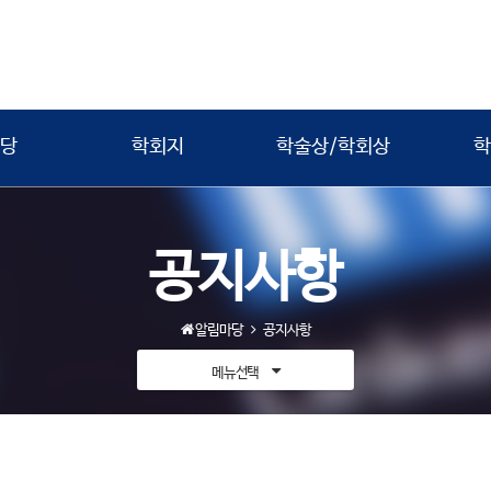
당
학회지
학술상/학회상
학
공지사항
알림마당
공지사항
메뉴선택