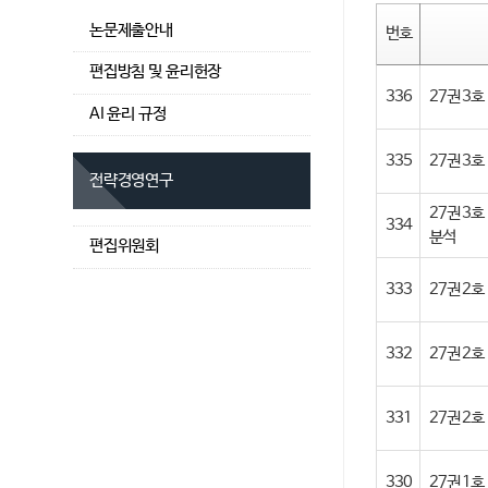
논문제출안내
번호
편집방침 및 윤리헌장
336
27권 3호 (3
AI 윤리 규정
335
27권 3호 (
전략경영연구
27권 3
334
분석
편집위원회
333
27권 2호 (
332
27권 2호
331
27권 2호
330
27권 1호