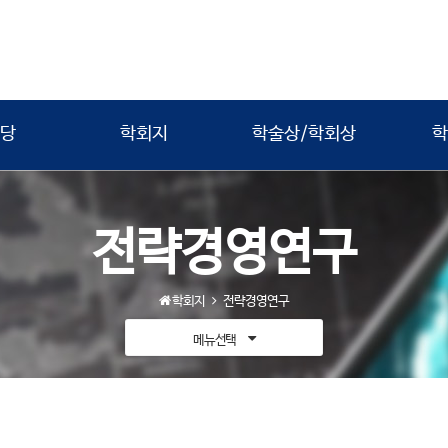
당
학회지
학술상/학회상
학
전략경영연구
학회지
전략경영연구
메뉴선택