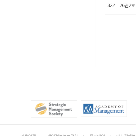
322
26권 2호