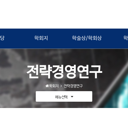
당
학회지
학술상/학회상
학
전략경영연구
학회지
전략경영연구
메뉴선택