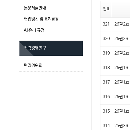
논문제출안내
번호
편집방침 및 윤리헌장
321
26권 2호
AI 윤리 규정
320
26권 2호 (2
전략경영연구
319
26권 2호
편집위원회
318
26권 1
317
26권 1호 (
316
26권 1호
315
26권 1호
314
25권 3호